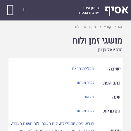
אסיף
שנתון איגוד

ישיבות ההסדר
עמוד
קובץ
מושגי זמן ולוח
ראשי
מושגי זמן ולוח
הרב יואל בן נון
ישיבה
מכללת הרצוג
כתב העת
זכור ושמור
שנה
תשעה
קטגוריות
זכור ושמור
חודש ניסן
,
יום ולילה
,
לוח השנה
,
לוח השנה העברי
,
תגיות
לוח השנה ומועדיה באומה חקלאית
,
לוח ירחי
,