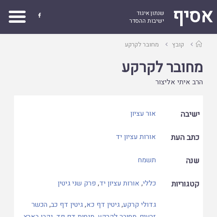
אסיף
שנתון איגוד

ישיבות ההסדר
עמוד
קובץ
מחובר לקרקע
ראשי
מחובר לקרקע
הרב איתי אליצור
ישיבה
אור עציון
כתב העת
אורות עציון יד
שנה
תשמח
קטגוריות
כללי
,
אורות עציון יד
,
פרק שני גיטין
גדולי קרקע
,
גיטין דף כא
,
גיטין דף כב
,
הכשר
זרעים
,
מחובר לקרקע
,
מנחות דף פד
,
נקבו בארץ