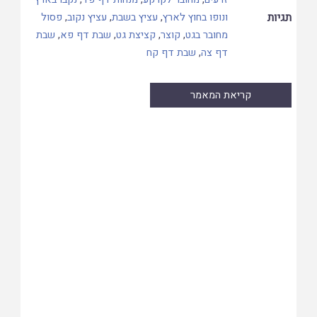
תגיות
ונופו בחוץ לארץ
,
עציץ בשבת
,
עציץ נקוב
,
פסול
מחובר בגט
,
קוצר
,
קציצת גט
,
שבת דף פא
,
שבת
דף צה
,
שבת דף קח
קריאת המאמר
Skip
to
PDF
content