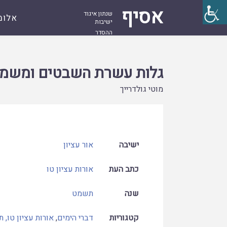
אסיף
שנתון איגוד
אלומ
ישיבות
ההסדר
עמוד
קובץ
גלות עשרת השבטים ומשמעותה
ראשי
גלות עשרת השבטים ומשמ
מוטי גולדרייך
ישיבה
אור עציון
כתב העת
אורות עציון טו
שנה
תשמט
קטגוריות
דברי הימים
,
אורות עציון טו, 