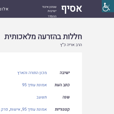
אסיף
שנתון איגוד
אלומ
ישיבות
ההסדר
עמוד
קובץ
חללות בהזרעה מלאכותית
ראשי
חללות בהזרעה מלאכותית
הרב אריה כ"ץ
ישיבה
מכון התורה והארץ
כתב העת
אמונת עתיך 95
שנה
תשעב
קטגוריות
אמונת עתיך 95
,
אישות
,
פרק ר