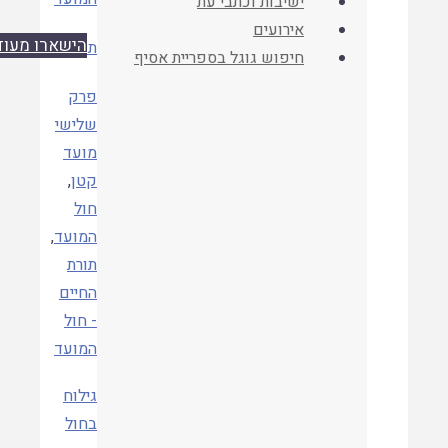
ישיבות וכתבי עת
אירועים
הישארו מעודכנים
שנה
תשעה
חיפוש גוגל בספריית אסיף
פרק
שלישי
מועד
קטן
,
חול
קטגוריות
המועד
,
תורת
החיים
- חול
המועד
גילוח
בחול