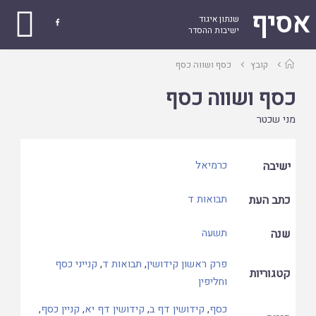
אסיף
שנתון איגוד

ישיבות ההסדר
עמוד
קובץ
כסף ושווה כסף
ראשי
כסף ושווה כסף
מני שכטר
ישיבה
כרמיאל
כתב העת
תבואות ד
שנה
תשעה
פרק ראשון קידושין
,
תבואות ד
,
קנייני כסף
קטגוריות
וחליפין
כסף
,
קידושין דף ב
,
קידושין דף יא
,
קניין כסף
,