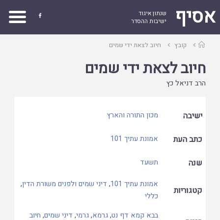
אסיף
שנתון איגוד

ישיבות ההסדר
עמוד
קובץ
חיוב לצאת ידי שמים
ראשי
חיוב לצאת ידי שמים
הרב דניאל כץ
ישיבה
מכון התורה והארץ
כתב העת
אמונת עתיך 101
שנה
תשעד
אמונת עתיך 101
,
דיני שמים ולפנים משורת הדין
,
קטגוריות
כללי
בבא קמא דף נט
,
גרמא
,
גרמי
,
דיני שמים
,
חיוב