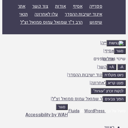
ספרייה
אסיף
אודות
צור קשר
אתר
איגוד ישיבות ההסדר
עלו לאחרונה
תנאי
שימוש
הרב ד"ר שמואל עמוס סמואל זצ"ל
ספרייה
|
אסיף
|
אודות
|
 גודל גופנים
צור קשר
|
A+
אתר איגוד ישיבות ההסדר
|
ט מקלדת
עלו לאחרונה
|
 קריא
תנאי שימוש
|
ת זכרון "עוגיות"
הרב ד"ר שמואל עמוס סמואל זצ"ל
|
 צבעים
סגור
ה
על גבי
Fluida
WordPress.
&
Accessibility by WAH
לה
ראשי