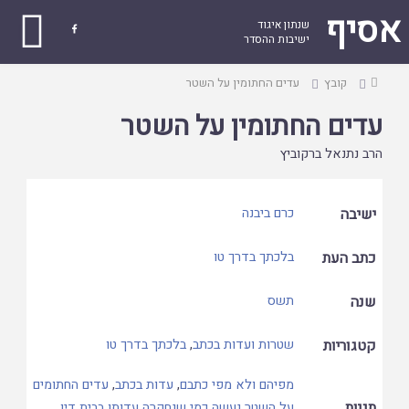
אסיף
שנתון איגוד

ישיבות ההסדר
עמוד
קובץ
עדים החתומין על השטר
ראשי
עדים החתומין על השטר
הרב נתנאל ברקוביץ
ישיבה
כרם ביבנה
כתב העת
בלכתך בדרך טו
שנה
תשס
קטגוריות
שטרות ועדות בכתב
,
בלכתך בדרך טו
מפיהם ולא מפי כתבם
,
עדות בכתב
,
עדים החתומים
תגיות
על השטר נעשה כמי שנחקרה עדותן בבית דין
,