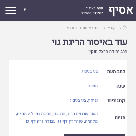
אסיף
שנתון איגוד

ישיבות ההסדר
עמוד
קובץ
עוד באיסור הריגת גוי
ראשי
עוד באיסור הריגת גוי
הרב יהודה הרצל הנקין
כתב העת
בני בנים ג
שנה
תשנח
קטגוריות
נזיקין
,
בני בנים ג
הטוב שבגוים הרוג
,
הרג גוי
,
הריגת גוי
,
לא תרצח
,
תגיות
מלחמה
,
סנהדרין דף נז
,
עבודה זרה דף כו