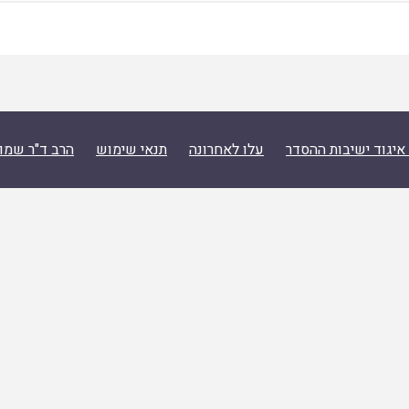
איגוד ישיבות ההסדר
עלו לאחרונה
תנאי שימוש
הרב ד"ר שמו