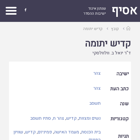
אסיף
שנתון איגוד

ישיבות ההסדר
עמוד
קובץ
קדיש יתומה
ראשי
קדיש יתומה
ד"ר יואל ב. וולוולסקי
ישיבה
צהר
כתב העת
צהר
שנה
תשסב
קטגוריות
נשים ומצוות
,
קדיש
,
צהר ח, סתיו תשסב
בית הכנסת
,
מעמד האישה
,
פמיניזם
,
קדיש
,
שוויון
תגיות
המינים