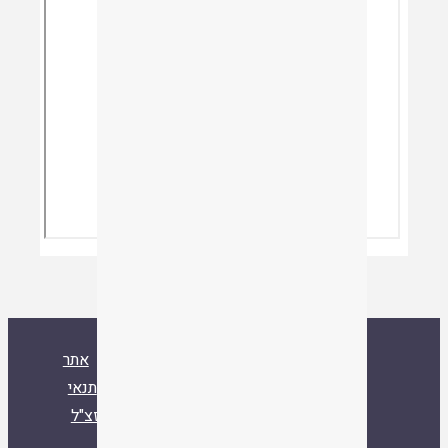
ספרייה
אסיף
אודות
צור קשר
אתר
איגוד ישיבות ההסדר
עלו לאחרונה
תנאי
שימוש
הרב ד"ר שמואל עמוס סמואל זצ"ל