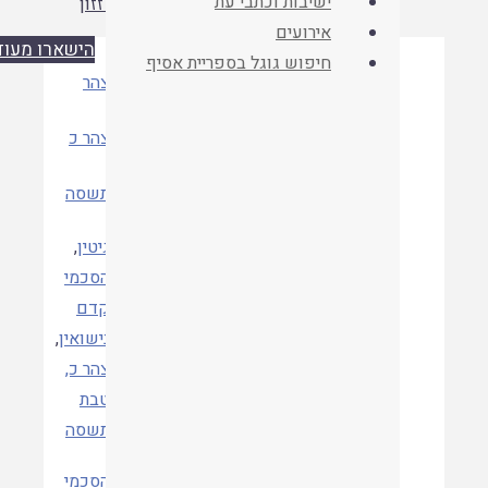
ישיבות וכתבי עת
הרב ד"ר דוד בן זזון
אירועים
הישארו מעודכנים
חיפוש גוגל בספריית אסיף
ישיבה
צהר
כתב העת
צהר כ
שנה
תשסה
גיטין
,
הסכמי
קדם
קטגוריות
נישואין
,
צהר כ,
טבת
תשסה
הסכמי