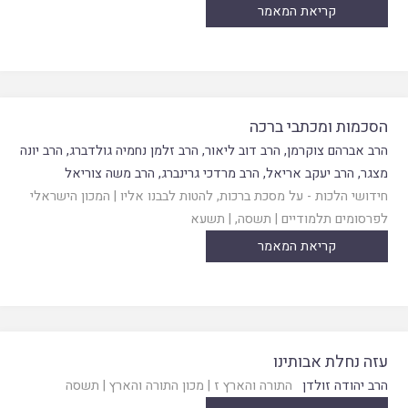
קריאת המאמר
הסכמות ומכתבי ברכה
הרב אברהם צוקרמן
,
הרב דוב ליאור
,
הרב זלמן נחמיה גולדברג
,
הרב יונה
מצגר
,
הרב יעקב אריאל
,
הרב מרדכי גרינברג
,
הרב משה צוריאל
חידושי הלכות - על מסכת ברכות
,
להטות לבבנו אליו
|
המכון הישראלי
לפרסומים תלמודיים
|
תשסה
, |
תשעא
קריאת המאמר
עזה נחלת אבותינו
הרב יהודה זולדן
התורה והארץ ז
|
מכון התורה והארץ
|
תשסה