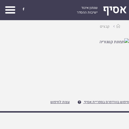
אסיף
שנתון איגוד

ישיבות ההסדר
עמוד
קבצים
ראשי
חיפוש בוורדפרס בספריית אסיף
עצות לחיפוש
