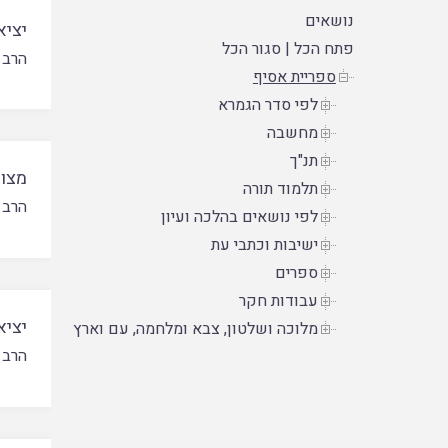
נושאים
יציא
פתח הכל
|
סגור הכל
הרב 
ספריית אסיף
לפי סדר הגמרא
מחשבה
תנ"ך
מצות
תלמוד תורה
הרב 
לפי נושאים בהלכה ועיון
ישיבות וכתבי עת
ספרים
עבודות חקר
יציא
מלוכה ושלטון, צבא ומלחמה, עם וארץ
הרב 