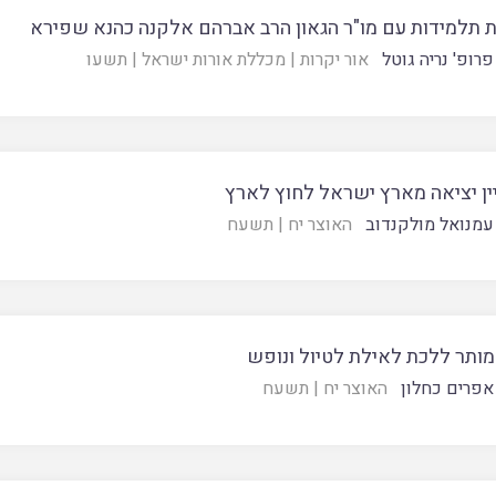
 תלמידות עם מו"ר הגאון הרב אברהם אלקנה כהנא שפירא
פרופ' נריה גוטל
אור יקרות
|
מכללת אורות ישראל
|
תשעו
ין יציאה מארץ ישראל לחוץ לארץ
עמנואל מולקנדוב
האוצר יח
|
תשעח
ותר ללכת לאילת לטיול ונופש
אפרים כחלון
האוצר יח
|
תשעח