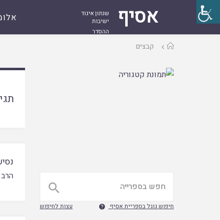
אסיף
שנתון איגוד
אלומ
ישיבות
ההסדר
עמוד
קבצים
ראשי
תגי
נסיע
הרב 

חיפוש גוגל בספריית אסיף
עצות לחיפוש
