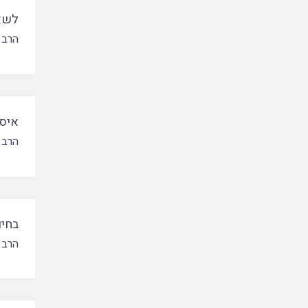
לשא
הרב 
איסו
הרב מ
בחיו
הרב 