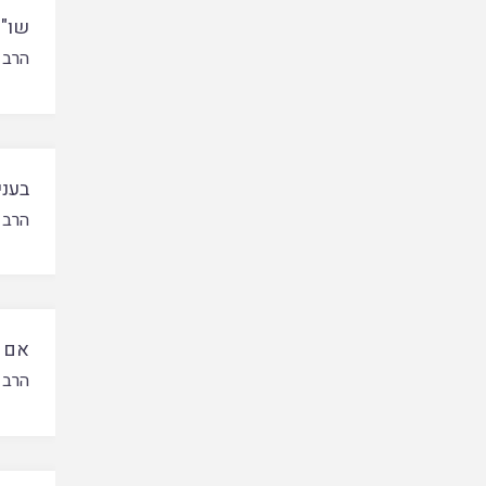
שו"ת
הרב 
בעני
הרב 
אם מ
הרב 