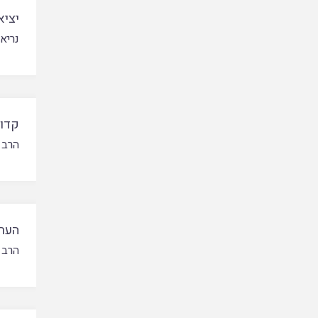
יציא
נריא
קדוש
הרב 
הערו
הרב 