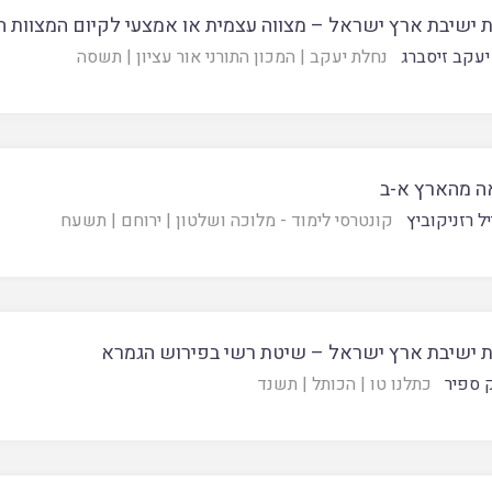
 ישיבת ארץ ישראל – מצווה עצמית או אמצעי לקיום המצוות ה
יעקב זיסברג
נחלת יעקב
|
המכון התורני אור עציון
|
תשסה
ה מהארץ א-ב
יל רזניקוביץ
קונטרסי לימוד - מלוכה ושלטון
|
ירוחם
|
תשעח
 ישיבת ארץ ישראל – שיטת רשי בפירוש הגמרא
 ספיר
כתלנו טו
|
הכותל
|
תשנד