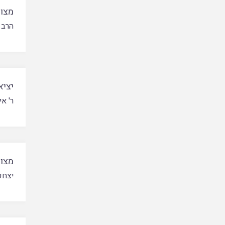
מצות
הרב 
יציא
ר' אי
מצות
יצחק