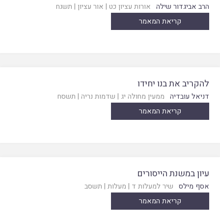
הרב אביגדור שילה
אורות עציון כט
|
אור עציון
|
תשנח
קריאת המאמר
להקריב את בנו יחידו
דניאל עובדיה
ממעין מחולה יג
|
שדמות נריה
|
תשסח
קריאת המאמר
עיון במשנת הייסורים
אסף מילס
שיר למעלות ד
|
מעלות
|
תשסב
קריאת המאמר