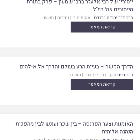
ייסוריו של רבי אלעזר ברבי שמעון – פרק בתורת
הייסורים של חז"ל
הרב ד"ר יהודה ברנדס
אסופות ד
|
נתיבות
|
תשעג
קריאת המאמר
הדרך הקשה – בעיית הרע בעולם והדרך אל א-להים
הרב חיים נבון
צהר יז
|
צהר
|
תשסד
קריאת המאמר
האומנות וצער הפרנסה – בין שכר ועונש לבין מהפכות
הנהגה אלוהית
הרב אוריאל עיטם
אסופות א - קידושין
|
נתיבות
|
תשע