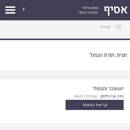
אסיף
שנתון איגוד

ישיבות ההסדר
עמוד
קבצים
ראשי
תגית:
תורת הגמול
יששכר והגמול
הרב עוז בלומן
שבטים
|
תשעו
קריאת המאמר