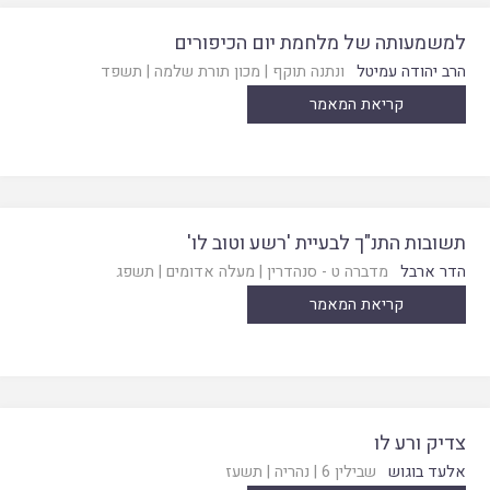
למשמעותה של מלחמת יום הכיפורים
הרב יהודה עמיטל
ונתנה תוקף
|
מכון תורת שלמה
|
תשפד
קריאת המאמר
תשובות התנ"ך לבעיית 'רשע וטוב לו'
הדר ארבל
מדברה ט - סנהדרין
|
מעלה אדומים
|
תשפג
קריאת המאמר
צדיק ורע לו
אלעד בוגוש
שבילין 6
|
נהריה
|
תשעז