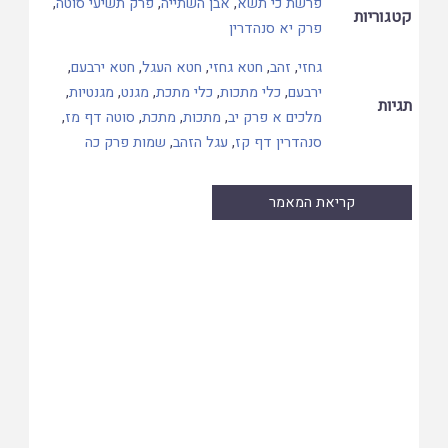
פרשת כי תשא
,
אבן השתייה
,
פרק תשיעי סוטה
,
קטגוריות
פרק יא סנהדרין
גחזי
,
זהב
,
חטא גחזי
,
חטא העגל
,
חטא ירבעם
,
ירבעם
,
כלי מתכות
,
כלי מתכת
,
מגנט
,
מגנטיות
,
תגיות
מלכים א פרק יב
,
מתכות
,
מתכת
,
סוטה דף מז
,
סנהדרין דף קז
,
עגל הזהב
,
שמות פרק כה
קריאת המאמר
Skip
to
PDF
content