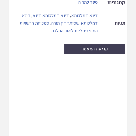
קטגוריות
ספר כתר ה
דינא דמלכותא
,
דינא דמלכותא דינא
,
דינא
תגיות
דמלכותא שסותר דין תורה
,
סמכויות הרשויות
המוניציפליות לאור ההלכה
קריאת המאמר
Skip
to
PDF
content