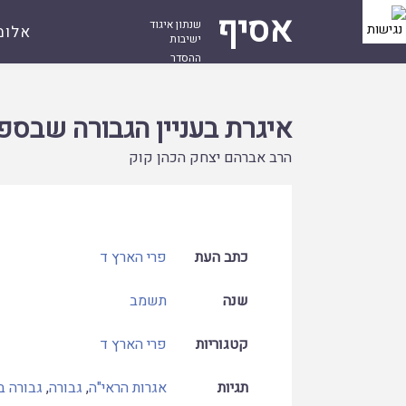
אסיף
שנתון איגוד
אלומ
ישיבות
ההסדר
עמוד
קובץ
איגרת בעניין הגבורה שבספר אורות
ראשי
איגרת בעניין הגבורה שבספ
הרב אברהם יצחק הכהן קוק
כתב העת
פרי הארץ ד
שנה
תשמב
קטגוריות
פרי הארץ ד
תגיות
אגרות הראי"ה
,
גבורה
,
גבורה ב