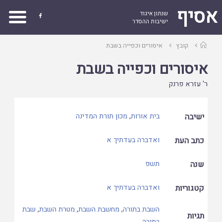
אסיף
שנתון איגוד

ישיבות ההסדר
עמוד
קובץ
איסורים וכפייה בשבת
ראשי
איסורים וכפייה בשבת
ר' עזרא פרנק
ישיבה
בית אורות
,
מכון תורת המדינה
כתב העת
ואדברה בעדתיך א
שנה
תשפ
קטגוריות
ואדברה בעדֹתיך א
השבת בתורה
,
מחשבת השבת
,
מטרת השבת
,
שבת
תגיות
בתורה