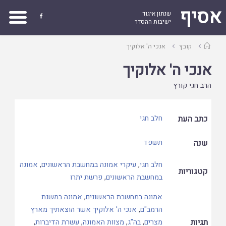
אסיף
שנתון איגוד

ישיבות ההסדר
עמוד
קובץ
אנכי ה' אלוקיך
ראשי
אנכי ה' אלוקיך
הרב חגי קורץ
כתב העת
חלב חגי
שנה
תשפד
חלב חגי
,
עיקרי אמונה במחשבת הראשונים
,
אמונה
קטגוריות
במחשבת הראשונים
,
פרשת יתרו
אמונה במחשבת הראשונים
,
אמונה במשנת
הרמב"ם
,
אנכי ה' אלוקיך אשר הוצאתיך מארץ
תגיות
מצרים
,
בה"ג
,
מצוות האמונה
,
עשרת הדיברות
,