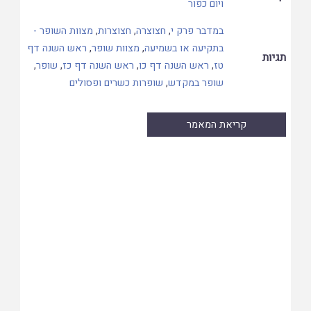
ויום כפור
במדבר פרק י
,
חצוצרה
,
חצוצרות
,
מצוות השופר -
בתקיעה או בשמיעה
,
מצוות שופר
,
ראש השנה דף
תגיות
טז
,
ראש השנה דף כו
,
ראש השנה דף כז
,
שופר
,
שופר במקדש
,
שופרות כשרים ופסולים
קריאת המאמר
Skip
to
PDF
content