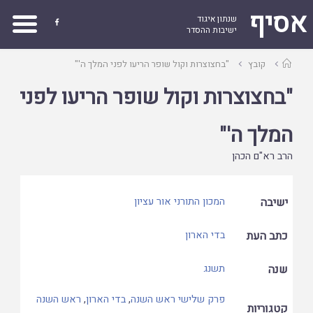
אסיף
שנתון איגוד

ישיבות ההסדר
עמוד
קובץ
"בחצוצרות וקול שופר הריעו לפני המלך ה'"
ראשי
"בחצוצרות וקול שופר הריעו לפני
המלך ה'"
הרב רא"ם הכהן
ישיבה
המכון התורני אור עציון
כתב העת
בדי הארון
שנה
תשנג
פרק שלישי ראש השנה
,
בדי הארון
,
ראש השנה
קטגוריות