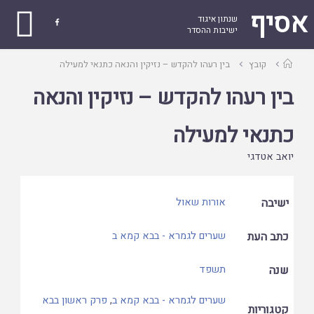
אסיף
שנתון איגוד

ישיבות ההסדר
עמוד
קובץ
בין רעהו להקדש – נזיקין והנאה כתנאי למעילה
ראשי
בין רעהו להקדש – נזיקין והנאה
כתנאי למעילה
יואב אטדגי
ישיבה
אורות שאול
כתב העת
שערים לגמרא - בבא קמא ב
שנה
תשפד
שערים לגמרא - בבא קמא ב
,
פרק ראשון בבא
קטגוריות