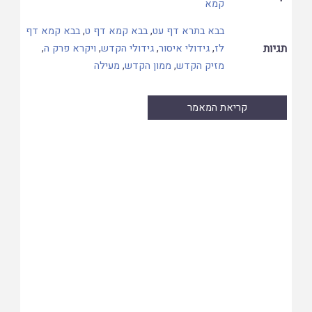
קמא
בבא בתרא דף עט
,
בבא קמא דף ט
,
בבא קמא דף
תגיות
לז
,
גידולי איסור
,
גידולי הקדש
,
ויקרא פרק ה
,
מזיק הקדש
,
ממון הקדש
,
מעילה
קריאת המאמר
Skip
to
PDF
content