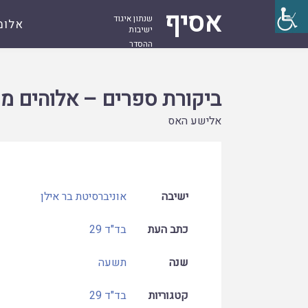
אסיף
שנתון איגוד
אלומ
ישיבות
ההסדר
עמוד
קובץ
ביקורת ספרים – אלוהים משחק בקוביות
ראשי
ביקורת ספרים – אלוהים מ
אלישע האס
ישיבה
אוניברסיטת בר אילן
כתב העת
בד"ד 29
שנה
תשעה
קטגוריות
בד"ד 29