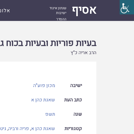
אסיף
שנתון איגוד
אלומ
ישיבות
ההסדר
עמוד
קובץ
בעיות פוריות ובעיות בכוח גברא כעילה לגירוש
ראשי
בעיות פוריות ובעיות בכוח ג
הרב אריה כ"ץ
ישיבה
מכון פוע"ה
כתב העת
שאגת כהן א
שנה
תשפ
קטגוריות
שאגת כהן א
,
פריה ורביה
,
גיטי