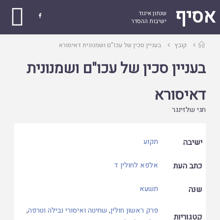
אסיף
שנתון איגוד

ישיבות ההסדר
עמוד
קובץ
בעניין סכין של עכו"ם ושמנונית דאיסורא
ראשי
בעניין סכין של עכו"ם ושמנונית
דאיסורא
חגי שלזינגר
ישיבה
תקוע
כתב העת
אלפא לחולין ד
שנה
תשעא
פרק ראשון חולין
,
שחיטה ואיסורי נבילה וטרפה
,
קטגוריות