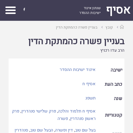
אסיף
שנתון איגוד

ישיבות ההסדר
עמוד
קובץ
בעניין פשרה כהמתקת הדין
ראשי
בעניין פשרה כהמתקת הדין
הרב עדו רכניץ
ישיבה
איגוד ישיבות ההסדר
כתב העת
אסיף ח
שנה
תשפג
אסיף ח תלמוד והלכה
,
פרק שלישי סנהדרין
,
פרק
קטגוריות
ראשון סנהדרין
,
פשרה
בעל שם טוב
,
דין ופשרה
,
הבעל שם טוב
,
סנהדרין