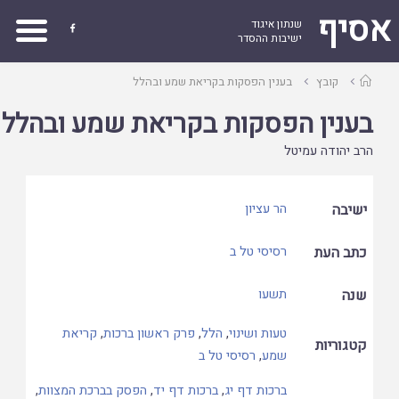
אסיף
שנתון איגוד

ישיבות ההסדר
עמוד
קובץ
בענין הפסקות בקריאת שמע ובהלל
ראשי
בענין הפסקות בקריאת שמע ובהלל
הרב יהודה עמיטל
ישיבה
הר עציון
כתב העת
רסיסי טל ב
שנה
תשעו
טעות ושינוי
,
הלל
,
פרק ראשון ברכות
,
קריאת
קטגוריות
שמע
,
רסיסי טל ב
ברכות דף יג
,
ברכות דף יד
,
הפסק בברכת המצוות
,