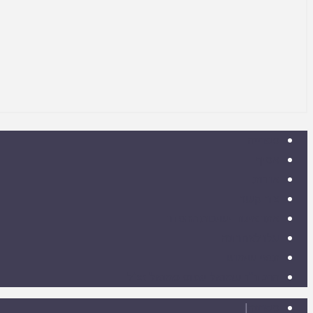
ספרייה
אסיף
אודות
צור קשר
אתר איגוד ישיבות ההסדר
עלו לאחרונה
תנאי שימוש
הרב ד"ר שמואל עמוס סמואל זצ"ל
ספרייה
|