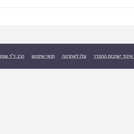
איגוד ישיבות ההסדר
עלו לאחרונה
תנאי שימוש
הרב ד"ר שמו