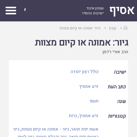
אסיף
שנתון איגוד

ישיבות ההסדר
עמוד
קובץ
גיור: אמונה או קיום מצוות
ראשי
גיור: אמונה או קיום מצוות
הרב אורי רדמן
ישיבה
כולל רצון יהודה
כתב העת
זרע אמוניך
שנה
תשפ
קטגוריות
זרע אמוניך
,
גרות
אשת יפת תואר
,
גיור - אמונה או קיום מצוות
,
גיור
באשת יפת תואר
,
גיור וקבלת מצוות
,
גיור לשם