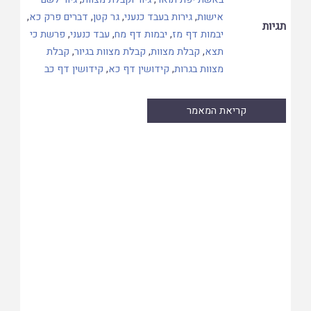
אישות
,
גירות בעבד כנעני
,
גר קטן
,
דברים פרק כא
,
תגיות
יבמות דף מז
,
יבמות דף מח
,
עבד כנעני
,
פרשת כי
תצא
,
קבלת מצוות
,
קבלת מצוות בגיור
,
קבלת
מצוות בגרות
,
קידושין דף כא
,
קידושין דף כב
קריאת המאמר
Skip
to
PDF
content