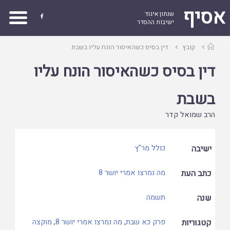
אסיף
שנתון איגוד

ישיבות ההסדר
עמוד
קובץ
דין בסיס כשהאיסור הונח עליו בשבת
ראשי
דין בסיס כשהאיסור הונח עליו
בשבת
הרב שמואל קדר
ישיבה
כולל מר"ץ
כתב העת
מה נמרצו אמרי יושר 8
שנה
תשמה
קטגוריות
פרק כא שבת
,
מה נמרצו אמרי יושר 8
,
מוקצה