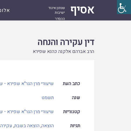
אסיף
שנתון איגוד
אלומ
ישיבות
ההסדר
עמוד
קובץ
דין עקירה והנחה
ראשי
דין עקירה והנחה
הרב אברהם אלקנה כהנא שפירא
כתב העת
שיעורי מרן הגר"א שפירא - 
שנה
תשמט
קטגוריות
שיעורי מרן הגר"א שפירא - 
תגיות
הוצאה
,
הוצאה בשבת
,
עקירה
,