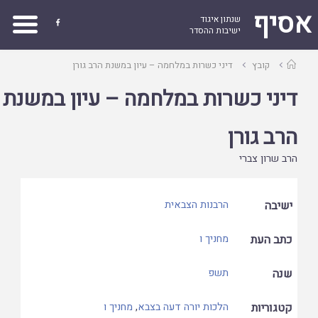
אסיף
שנתון איגוד

ישיבות ההסדר
עמוד
קובץ
דיני כשרות במלחמה – עיון במשנת הרב גורן
ראשי
דיני כשרות במלחמה – עיון במשנת
הרב גורן
הרב שרון צברי
ישיבה
הרבנות הצבאית
כתב העת
מחניך ו
שנה
תשפ
קטגוריות
הלכות יורה דעה בצבא
,
מחניך ו