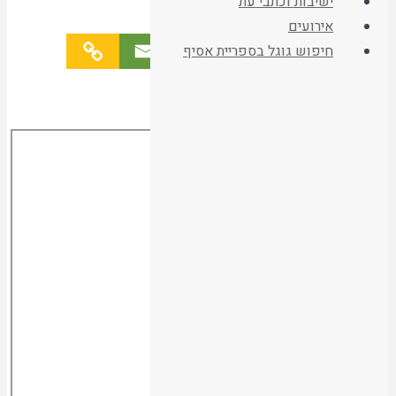
ישיבות וכתבי עת
ריאליה תלמודית
אירועים
ספרים
חיפוש גוגל בספריית אסיף
היו שותפים
קריאת המאמר
Skip
הישארו מעודכנים
to
PDF
content