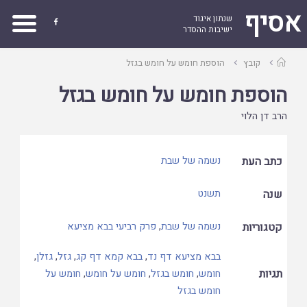
אסיף
שנתון איגוד

ישיבות ההסדר
עמוד
קובץ
הוספת חומש על חומש בגזל
ראשי
הוספת חומש על חומש בגזל
הרב דן הלוי
כתב העת
נשמה של שבת
שנה
תשנט
קטגוריות
נשמה של שבת
,
פרק רביעי בבא מציעא
בבא מציעא דף נד
,
בבא קמא דף קג
,
גזל
,
גזלן
,
תגיות
חומש
,
חומש בגזל
,
חומש על חומש
,
חומש על
חומש בגזל