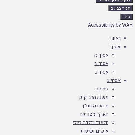
הפוך צבעים
סגור
Accessibility by WAH
ראשי
אסיף
אסיף א
אסיף ב
אסיף ג
אסיף ג
פתיחה
משנת הרב קוק
מחשבה ותנ"ך
הארץ ומצוותיה
תלמוד והלכה כללי
אישים ושיטות