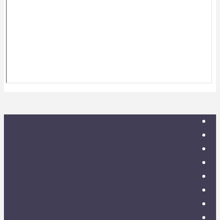
ספרייה
אסיף
אודות
צור קשר
אתר איגוד ישיבות ההסדר
עלו לאחרונה
תנאי שימוש
הרב ד"ר שמואל עמוס סמואל זצ"ל