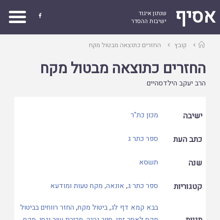
אסיף
שנתון איגוד

ישיבות ההסדר
עמוד
קובץ
החזרים כתוצאה מבטול מקח
ראשי
החזרים כתוצאה מבטול מקח
הרב יעקב הילדסהיים
ישיבה
מכון כת"ר
כתב העת
ספר כתר ג
שנה
תשסא
קטגוריות
ספר כתר ג
,
אונאה, מקח טעות ומודעא
בבא קמא דף לג
,
ביטול מקח
,
החזר רווחים בביטול
תגיות
מקח לאחר זמן
,
חיוב נהנה
,
מכירת שור נגחן
,
מקח