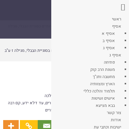
אסיף

שנתון איגוד
ישיבות ההסדר
ראשי
ספריית אסיף
עמוד
אסיף
קובץ
היין וסעודת הפורים: היבטים הלכתיים וספרותיים בסוגיית הבבלי, מגילה
ראשי
ז ע"ב
אסיף א
אסיף ב
אסיף ג
היין וסעודת הפורים: היבטים הלכתיים וספרותיים בסוגיית הבבלי, מגילה ז ע"ב
אסיף ג
בעז שפיגל
פתיחה
ישיבה
בר אילן
משנת הרב קוק
כתב
מחשבה ותנ"ך
בד"ד 15
העת
הארץ ומצוותיה
שנה
תשסד
תלמוד והלכה כללי
קטגוריות
בד"ד 15
,
פרק ראשון מגילה
,
פורים הלכה
אישים ושיטות
אסתר פרק ט
,
מגילה דף ז
,
סעודת פורים
,
עד דלא ידע
,
קם רבה
בבא מציעא
תגיות
שחטיה לרבי זירא
,
שכרות
,
שכרות בפורים
צור קשר
אודות
ישיבות וכתבי עת