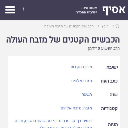
אסיף
שנתון איגוד

ישיבות ההסדר
עמוד
קובץ
הכבשים הקטנים של מזבח העולה
ראשי
הכבשים הקטנים של מזבח העולה
הרב יהושוע פרידמן
ישיבה
מכון המקדש
כתב העת
מזבח אלהים
שנה
תשעה
קטגוריות
מזבח
,
מזבח אלהים
זבחים דף סב
,
זבחים דף סג
,
כבשׂי המזבח
,
מבנה
תגיות
מזבח העולה וצורתו
,
מזבח העולה