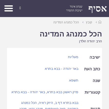
אסיף
שנתון איגוד

ישיבות ההסדר
עמוד
קובץ
הכל כמנהג המדינה
ראשי
הכל כמנהג המדינה
הרב יהודה זולדן
מעליות
ישיבה
באר יהודה - בבא בתרא
כתב העת
תשפא
שנה
פרק ראשון בבא בתרא
,
באר יהודה - בבא בתרא
קטגוריות
בבא בתרא דף ב
,
היזק ראיה
,
הכל כמנהג
תגיות
המדינה
,
חצר השותפים
,
מנהג גרוע
,
מנהג