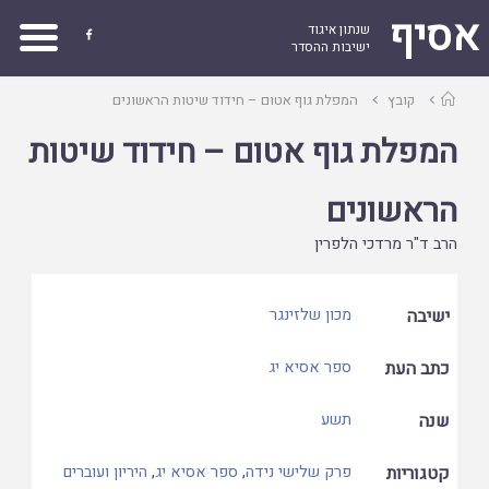
אסיף
שנתון איגוד

ישיבות ההסדר
עמוד
קובץ
המפלת גוף אטום – חידוד שיטות הראשונים
ראשי
המפלת גוף אטום – חידוד שיטות
הראשונים
הרב ד"ר מרדכי הלפרין
ישיבה
מכון שלזינגר
כתב העת
ספר אסיא יג
שנה
תשע
קטגוריות
פרק שלישי נידה
,
ספר אסיא יג
,
היריון ועוברים