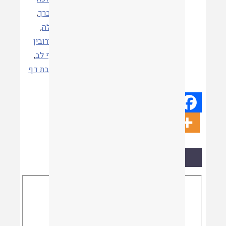
חברך
,
חלה
,
עירובין
דף לב
,
שבת דף
ד
קריאת המאמר
Skip
to
PDF
content