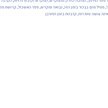
ל ספר החינוך
,
המזבח כחלק מהמקדש
,
המקדש וקיבוץ גלויות
,
הקרבה ב
'
,
מטיל מום בבכור בזמן הזה
,
נבואה ומקדש
,
ספר האשכול
,
קדושת מק
ינה עושה נחת רוח
,
קרבנות בזמן החורבן