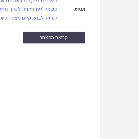
ביאורי מילים
,
דרכו וסגנונו ש
תגיות
כשאין 'ריח ניחוח'
,
לשון 'גזירה
לעתיד לבוא
,
קיום מצווה כשא
קריאת המאמר
Skip
to
PDF
content