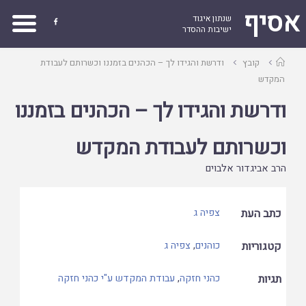
אסיף
שנתון איגוד

ישיבות ההסדר
עמוד
קובץ
ודרשת והגידו לך – הכהנים בזמננו וכשרותם לעבודת
ראשי
המקדש
ודרשת והגידו לך – הכהנים בזמננו
וכשרותם לעבודת המקדש
הרב אביגדור אלבוים
כתב העת
צפיה ג
קטגוריות
כוהנים
,
צפיה ג
תגיות
כהני חזקה
,
עבודת המקדש ע"י כהני חזקה