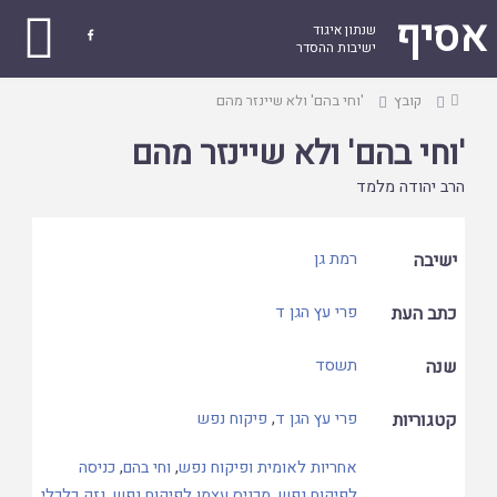
אסיף
שנתון איגוד

ישיבות ההסדר
עמוד
קובץ
'וחי בהם' ולא שיינזר מהם
ראשי
'וחי בהם' ולא שיינזר מהם
הרב יהודה מלמד
ישיבה
רמת גן
כתב העת
פרי עץ הגן ד
שנה
תשסד
קטגוריות
פרי עץ הגן ד
,
פיקוח נפש
אחריות לאומית ופיקוח נפש
,
וחי בהם
,
כניסה
לפיקוח נפש
,
מכניס עצמו לפיקוח נפש
,
נזק כלכלי