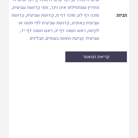
מתירין שמתחילתו אינו ניכר
,
זמני קדושת שביעית
,
תגיות
סוכה דף לט
,
סוכה דף מ
,
קדושת שביעית
,
קדושת
שביעית באתרוג
,
קדושת שביעית לפי חנטה או
לקיטה
,
ראש השנה דף יג
,
ראש השנה דף יד
,
שביעית: קביעת החנטה בענפים
,
תבלינים
קריאת המאמר
Skip
to
PDF
content