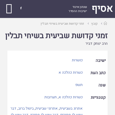
אסיף
שנתון איגוד

ישיבות ההסדר
עמוד
קובץ
זמני קדושת שביעית בשיחי תבלין
ראשי
זמני קדושת שביעית בשיחי תבלין
הרב יצחק דביר
ישיבה
כושרות
כתב העת
כשרות כהלכה א
שנה
תשפ
קטגוריות
כשרות כהלכה א
,
תערובות
אתרוג בשביעית
,
אתרוגי שביעית
,
ביטול ברוב
,
דבר
שיש לו מתירים
,
דבר שיש לו מתירין
,
דבר שיש לו