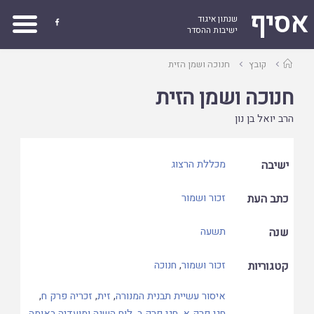
אסיף
שנתון איגוד

ישיבות ההסדר
עמוד
קובץ
חנוכה ושמן הזית
ראשי
חנוכה ושמן הזית
הרב יואל בן נון
ישיבה
מכללת הרצוג
כתב העת
זכור ושמור
שנה
תשעה
קטגוריות
זכור ושמור
,
חנוכה
איסור עשיית תבנית המנורה
,
זית
,
זכריה פרק ח
,
חגי פרק א
,
חגי פרק ב
,
לוח השנה ומועדיה באומה