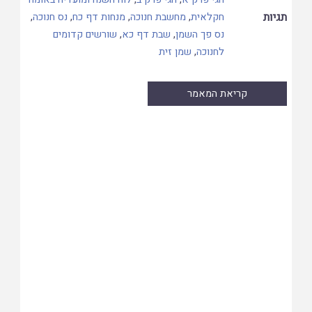
תגיות
חקלאית
,
מחשבת חנוכה
,
מנחות דף כח
,
נס חנוכה
,
נס פך השמן
,
שבת דף כא
,
שורשים קדומים
לחנוכה
,
שמן זית
קריאת המאמר
Skip
to
PDF
content