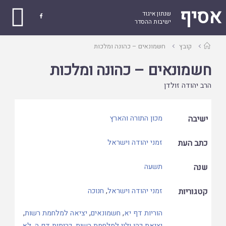
אסיף
שנתון איגוד

ישיבות ההסדר
עמוד
קובץ
חשמונאים – כהונה ומלכות
ראשי
חשמונאים – כהונה ומלכות
הרב יהודה זולדן
ישיבה
מכון התורה והארץ
כתב העת
זמני יהודה וישראל
שנה
תשעה
קטגוריות
זמני יהודה וישראל
,
חנוכה
הוריות דף יא
,
חשמונאים
,
יציאה למלחמת רשות
,
יציאת כהן ולוי למלחמת רשות
,
כריתות דף ה
,
לא