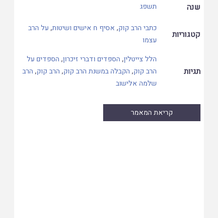
שנה
תשפג
כתבי הרב קוק
,
אסיף ח אישים ושיטות
,
על הרב
קטגוריות
עצמו
הלל צייטלין
,
הספדים ודברי זיכרון
,
הספדים על
תגיות
הרב קוק
,
הקבלה במשנת הרב קוק
,
הרב קוק
,
הרב
שלמה אלישוב
קריאת המאמר
Skip
to
PDF
content