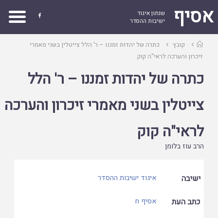
אסיף
שנתון איגוד

ישיבות ההסדר
עמוד
קובץ
כתרה של יהדות זמננו – ר' הלל צייטלין בשני מאמרי
ראשי
זיכרון והערכה לראי"ה קוק
כתרה של יהדות זמננו – ר' הלל
צייטלין בשני מאמרי זיכרון והערכה
לראי"ה קוק
הרב עוז בלומן
ישיבה
איגוד ישיבות ההסדר
כתב העת
אסיף ח